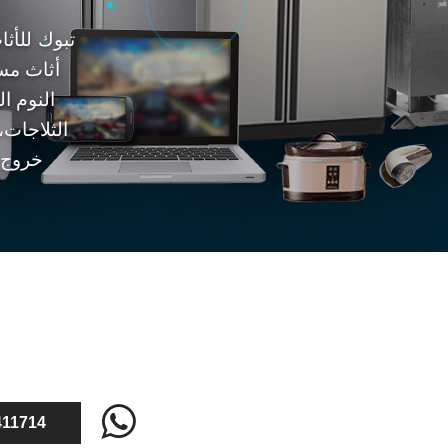
تبوك للأث
أثاث مس
النوم ا
الثلاجات،
خروج ت
11714‬