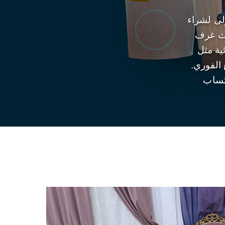
لى لشراء
اث غرف
ية مثل
 الفوري.
اتساب