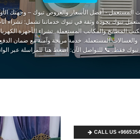
اث المستعمل - أفضل الأسعار والعروض تبوك – وجهتك الأو
تعمل تبوك بجودة وثقة في تبوك خدماتنا تشمل: تشراء أث
لكنب المطابخ والمكاتب المستعملة. تشراء الأجهزة الكهربائ
 والغسالات المستعملة. خدمة مريحة وآمنة مع ضمان الدفع
بوك فقط. 📞 للتواصل الآن: اضغط هنا للمراسلة عبر الو
CALL US +9665354