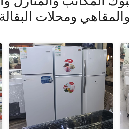
وك المكاتب والمنازل و
المقاهي ومحلات البقالة
Refrigerator (450 Liters)