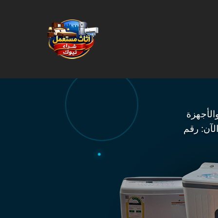
مل
الأجهزة
لآن: رقم