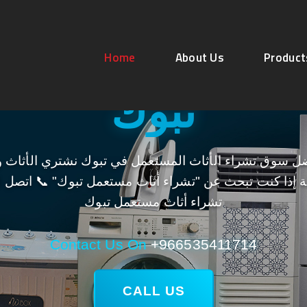
 شراء اثاث مستع
Home
About Us
Product
تبوك
ل سوق تشراء الأثاث المستعمل في تبوك نشتري الأثاث و
 إذا كنت تبحث عن "تشراء أثاث مستعمل تبوك" 📞 اتصل ا
تشراء أثاث مستعمل تبوك
Contact Us On
+966535411714
CALL US